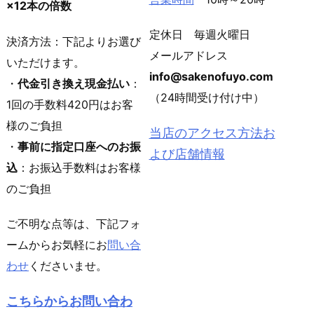
×12本の倍数
定休日 毎週火曜日
決済方法：下記よりお選び
メールアドレス
いただけます。
info@sakenofuyo.com
・
代金引き換え現金払い
：
（24時間受け付け中）
1回の手数料420円はお客
様のご負担
当店のアクセス方法お
・
事前に指定口座へのお振
よび店舗情報
込
：お振込手数料はお客様
のご負担
ご不明な点等は、下記フォ
ームからお気軽にお
問い合
わせ
くださいませ。
こちらからお問い合わ