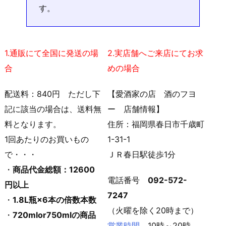
す。
1.通販にて全国に発送の場
2.実店舗へご来店にてお求
合
めの場合
配送料：840円 ただし下
【愛酒家の店 酒のフヨ
記に該当の場合は、送料無
ー 店舗情報】
料となります。
住所：福岡県春日市千歳町
1回あたりのお買いもの
1-31-1
で・・・
ＪＲ春日駅徒歩1分
・
商品代金総額：12600
電話番号
092-572-
円以上
7247
・
1.8L瓶×6本の倍数本数
（火曜を除く20時まで）
・
720mlor750mlの商品
営業時間
10時～20時