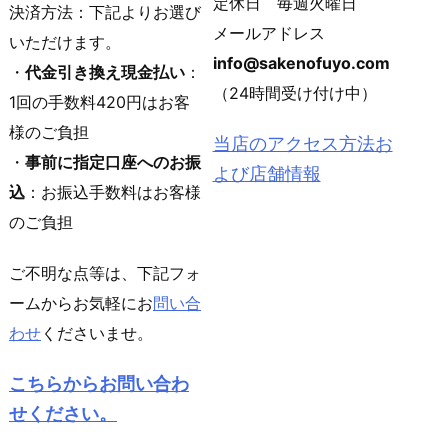
定休日 毎週火曜日
決済方法：下記よりお選び
メールアドレス
いただけます。
info@sakenofuyo.com
・
代金引き換え現金払い
：
（24時間受け付け中）
1回の手数料420円はお客
様のご負担
当店のアクセス方法お
・
事前に指定口座へのお振
よび店舗情報
込
：お振込手数料はお客様
のご負担
ご不明な点等は、下記フォ
ームからお気軽にお
問い合
わせ
くださいませ。
こちらからお問い合わ
せください。