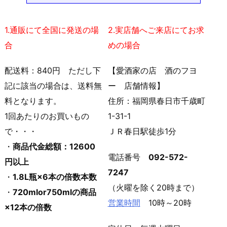
1.通販にて全国に発送の場
2.実店舗へご来店にてお求
合
めの場合
配送料：840円 ただし下
【愛酒家の店 酒のフヨ
記に該当の場合は、送料無
ー 店舗情報】
料となります。
住所：福岡県春日市千歳町
1回あたりのお買いもの
1-31-1
で・・・
ＪＲ春日駅徒歩1分
・
商品代金総額：12600
電話番号
092-572-
円以上
7247
・
1.8L瓶×6本の倍数本数
（火曜を除く20時まで）
・
720mlor750mlの商品
営業時間
10時～20時
×12本の倍数