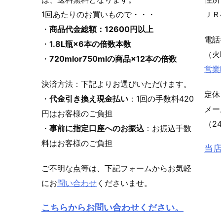
1回あたりのお買いもので・・・
ＪＲ
・
商品代金総額：12600円以上
電
・
1.8L瓶×6本の倍数本数
（火
・
720mlor750mlの商品×12本の倍数
営業
決済方法：下記よりお選びいただけます。
定休
・
代金引き換え現金払い
：1回の手数料420
メ
円はお客様のご負担
（2
・
事前に指定口座へのお振込
：お振込手数
料はお客様のご負担
当
ご不明な点等は、下記フォームからお気軽
にお
問い合わせ
くださいませ。
こちらからお問い合わせください。