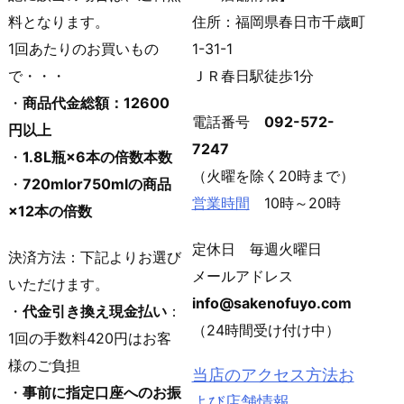
料となります。
住所：福岡県春日市千歳町
1回あたりのお買いもの
1-31-1
で・・・
ＪＲ春日駅徒歩1分
・
商品代金総額：12600
電話番号
092-572-
円以上
7247
・
1.8L瓶×6本の倍数本数
（火曜を除く20時まで）
・
720mlor750mlの商品
営業時間
10時～20時
×12本の倍数
定休日 毎週火曜日
決済方法：下記よりお選び
メールアドレス
いただけます。
info@sakenofuyo.com
・
代金引き換え現金払い
：
（24時間受け付け中）
1回の手数料420円はお客
様のご負担
当店のアクセス方法お
・
事前に指定口座へのお振
よび店舗情報