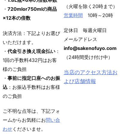
（火曜を除く20時まで）
・
720mlor750mlの商品
営業時間
10時～20時
×12本の倍数
定休日 毎週火曜日
決済方法：下記よりお選び
メールアドレス
いただけます。
info@sakenofuyo.com
・
代金引き換え現金払い
：
（24時間受け付け中）
1回の手数料432円はお客
様のご負担
当店のアクセス方法お
・
事前に指定口座へのお振
よび店舗情報
込
：お振込手数料はお客様
のご負担
ご不明な点等は、下記フォ
ームからお気軽にお
問い合
わせ
くださいませ。