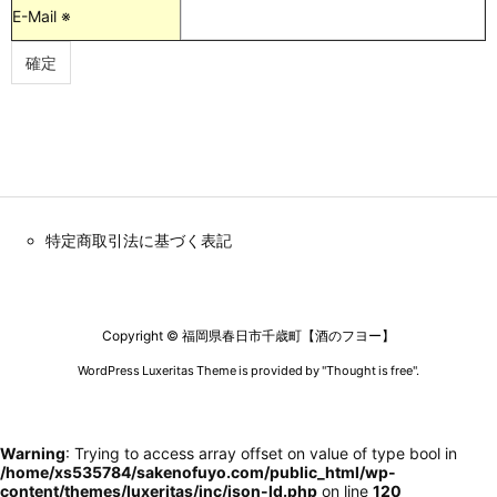
E-Mail ※
特定商取引法に基づく表記
Copyright ©
福岡県春日市千歳町【酒のフヨー】
WordPress Luxeritas Theme is provided by "
Thought is free
".
Warning
: Trying to access array offset on value of type bool in
/home/xs535784/sakenofuyo.com/public_html/wp-
content/themes/luxeritas/inc/json-ld.php
on line
120