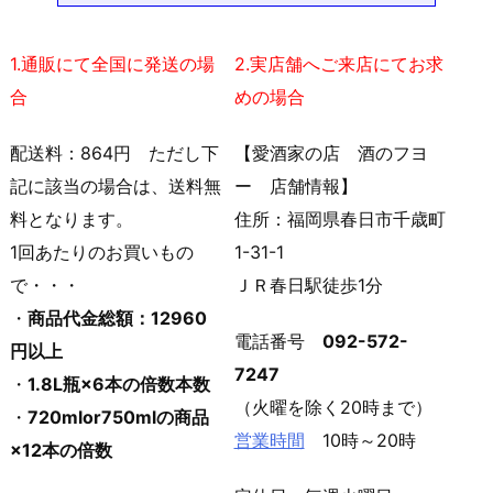
1.通販にて全国に発送の場
2.実店舗へご来店にてお求
合
めの場合
配送料：864円 ただし下
【愛酒家の店 酒のフヨ
記に該当の場合は、送料無
ー 店舗情報】
料となります。
住所：福岡県春日市千歳町
1回あたりのお買いもの
1-31-1
で・・・
ＪＲ春日駅徒歩1分
・
商品代金総額：12960
電話番号
092-572-
円以上
7247
・
1.8L瓶×6本の倍数本数
（火曜を除く20時まで）
・
720mlor750mlの商品
営業時間
10時～20時
×12本の倍数