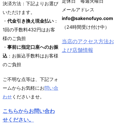
定休日 毎週火曜日
決済方法：下記よりお選び
メールアドレス
いただけます。
info@sakenofuyo.com
・
代金引き換え現金払い
：
（24時間受け付け中）
1回の手数料432円はお客
様のご負担
当店のアクセス方法お
・
事前に指定口座へのお振
よび店舗情報
込
：お振込手数料はお客様
のご負担
ご不明な点等は、下記フォ
ームからお気軽にお
問い合
わせ
くださいませ。
こちらからお問い合わ
せください。