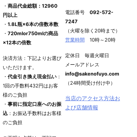
・
商品代金総額：12960
電話番号
092-572-
円以上
7247
・
1.8L瓶×6本の倍数本数
（火曜を除く20時まで）
・
720mlor750mlの商品
営業時間
10時～20時
×12本の倍数
定休日 毎週火曜日
決済方法：下記よりお選び
メールアドレス
いただけます。
info@sakenofuyo.com
・
代金引き換え現金払い
：
（24時間受け付け中）
1回の手数料432円はお客
様のご負担
当店のアクセス方法お
・
事前に指定口座へのお振
よび店舗情報
込
：お振込手数料はお客様
のご負担