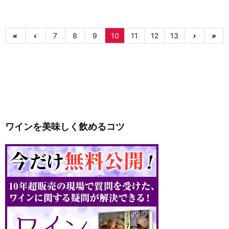
«
‹
7
8
9
10
11
12
13
›
»
ワインを美味しく飲めるコツ