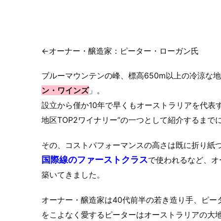
←オーナー・醸造家：ピーター・ローガン氏
ブルーマウンテンの峰、標高650m以上の冷涼な
ン・ワインズ
」。
設立から僅か10年で早くもオーストラリアを代表する
地区TOP2ワイナリー”の一つ
として紹介するまで
その、コストパフォーマンスの高さは既に折り紙
国際線のファーストクラス
で使われるなど、オ
築いてきました。
オーナー・醸造家は40代前半の若き造り手、ピー
をこよなく愛するピーターはオーストラリアの大