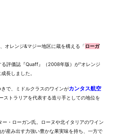
地、オレンジ&マジー地区に蔵を構える「
ローガ
評価誌『Quaff』（2008年版）が“
オレンジ
に成長しました。
カンタス航空
つきで、ミドルクラスのワインが
ーストラリアを代表する造り手としての地位を
ター・ローガン氏。ローヌや北イタリアのワイン
地が産み出す力強い豊かな果実味を持ち、一方で