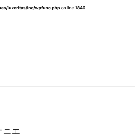
s/luxeritas/inc/wpfunc.php
on line
1840
オニエ