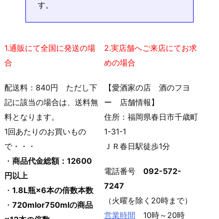
す。
1.通販にて全国に発送の場
2.実店舗へご来店にてお求
合
めの場合
配送料：840円 ただし下
【愛酒家の店 酒のフヨ
記に該当の場合は、送料無
ー 店舗情報】
料となります。
住所：福岡県春日市千歳町
1回あたりのお買いもの
1-31-1
で・・・
ＪＲ春日駅徒歩1分
・
商品代金総額：12600
電話番号
092-572-
円以上
7247
・
1.8L瓶×6本の倍数本数
（火曜を除く20時まで）
・
720mlor750mlの商品
営業時間
10時～20時