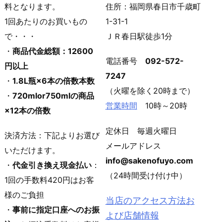
料となります。
住所：福岡県春日市千歳町
1回あたりのお買いもの
1-31-1
で・・・
ＪＲ春日駅徒歩1分
・
商品代金総額：12600
電話番号
092-572-
円以上
7247
・
1.8L瓶×6本の倍数本数
（火曜を除く20時まで）
・
720mlor750mlの商品
営業時間
10時～20時
×12本の倍数
定休日 毎週火曜日
決済方法：下記よりお選び
メールアドレス
いただけます。
info@sakenofuyo.com
・
代金引き換え現金払い
：
（24時間受け付け中）
1回の手数料420円はお客
様のご負担
当店のアクセス方法お
・
事前に指定口座へのお振
よび店舗情報