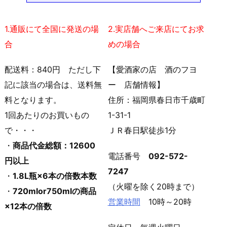
1.通販にて全国に発送の場
2.実店舗へご来店にてお求
合
めの場合
配送料：840円 ただし下
【愛酒家の店 酒のフヨ
記に該当の場合は、送料無
ー 店舗情報】
料となります。
住所：福岡県春日市千歳町
1回あたりのお買いもの
1-31-1
で・・・
ＪＲ春日駅徒歩1分
・
商品代金総額：12600
電話番号
092-572-
円以上
7247
・
1.8L瓶×6本の倍数本数
（火曜を除く20時まで）
・
720mlor750mlの商品
営業時間
10時～20時
×12本の倍数