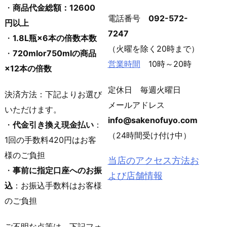
・
商品代金総額：12600
電話番号
092-572-
円以上
7247
・
1.8L瓶×6本の倍数本数
（火曜を除く20時まで）
・
720mlor750mlの商品
営業時間
10時～20時
×12本の倍数
定休日 毎週火曜日
決済方法：下記よりお選び
メールアドレス
いただけます。
info@sakenofuyo.com
・
代金引き換え現金払い
：
（24時間受け付け中）
1回の手数料420円はお客
様のご負担
当店のアクセス方法お
・
事前に指定口座へのお振
よび店舗情報
込
：お振込手数料はお客様
のご負担
ご不明な点等は、下記フォ