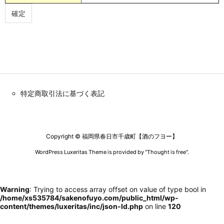
特定商取引法に基づく表記
Copyright ©
福岡県春日市千歳町【酒のフヨー】
WordPress Luxeritas Theme is provided by "
Thought is free
".
Warning
: Trying to access array offset on value of type bool in
/home/xs535784/sakenofuyo.com/public_html/wp-
content/themes/luxeritas/inc/json-ld.php
on line
120