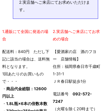
2.実店舗へご来店にてお求めいただけま
す。
1.通販にて全国に発送の場
2.実店舗へご来店にてお求
合
めの場合
配送料：840円 ただし下
【愛酒家の店 酒のフヨ
記に該当の場合は、送料無
ー 店舗情報】
料となります。
住所：福岡県春日市千歳町
1回あたりのお買いもの
1-31-1
で・・・
ＪＲ春日駅徒歩1分
・
商品代金総額：12600
電話番号
092-572-
円以上
7247
・
1.8L瓶×6本の倍数本数
（火曜を除く20時まで）