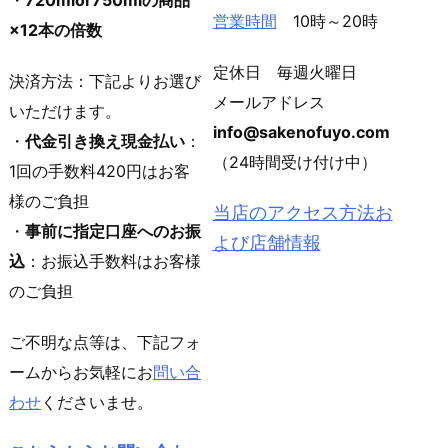
・
720mlor750mlの商品
営業時間
10時～20時
×12本の倍数
定休日 毎週火曜日
決済方法：下記よりお選び
メールアドレス
いただけます。
info@sakenofuyo.com
・
代金引き換え現金払い
：
（24時間受け付け中）
1回の手数料420円はお客
様のご負担
当店のアクセス方法お
・
事前に指定口座へのお振
よび店舗情報
込
：お振込手数料はお客様
のご負担
ご不明な点等は、下記フォ
ームからお気軽にお
問い合
わせ
くださいませ。