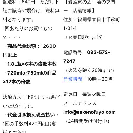
配送料：840円 ただし下
【愛酒家の店 酒のフヨ
記に該当の場合は、送料無
ー 店舗情報】
料となります。
住所：福岡県春日市千歳町
1回あたりのお買いもの
1-31-1
で・・・
ＪＲ春日駅徒歩1分
・
商品代金総額：12600
電話番号
092-572-
円以上
7247
・
1.8L瓶×6本の倍数本数
（火曜を除く20時まで）
・
720mlor750mlの商品
営業時間
10時～20時
×12本の倍数
定休日 毎週火曜日
決済方法：下記よりお選び
メールアドレス
いただけます。
info@sakenofuyo.com
・
代金引き換え現金払い
：
（24時間受け付け中）
1回の手数料420円はお客
様のご負担