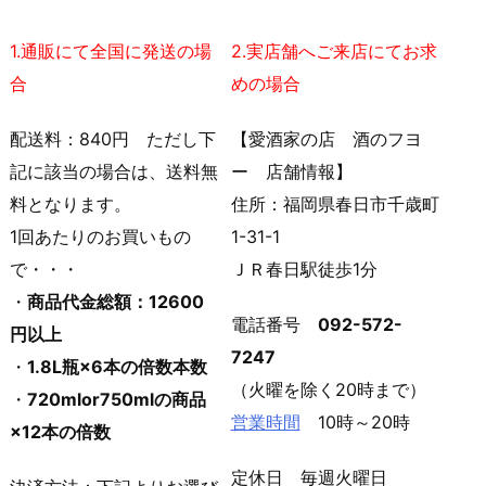
1.通販にて全国に発送の場
2.実店舗へご来店にてお求
合
めの場合
配送料：840円 ただし下
【愛酒家の店 酒のフヨ
記に該当の場合は、送料無
ー 店舗情報】
料となります。
住所：福岡県春日市千歳町
1回あたりのお買いもの
1-31-1
で・・・
ＪＲ春日駅徒歩1分
・
商品代金総額：12600
電話番号
092-572-
円以上
7247
・
1.8L瓶×6本の倍数本数
（火曜を除く20時まで）
・
720mlor750mlの商品
営業時間
10時～20時
×12本の倍数
定休日 毎週火曜日