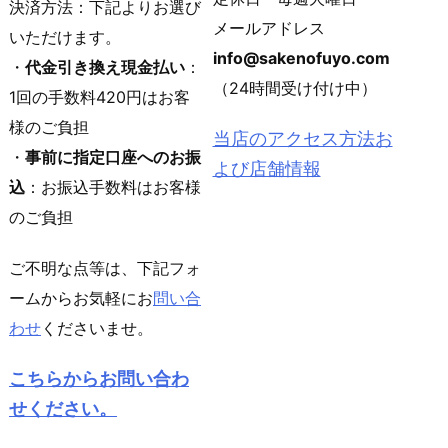
決済方法：下記よりお選び
メールアドレス
いただけます。
info@sakenofuyo.com
・
代金引き換え現金払い
：
（24時間受け付け中）
1回の手数料420円はお客
様のご負担
当店のアクセス方法お
・
事前に指定口座へのお振
よび店舗情報
込
：お振込手数料はお客様
のご負担
ご不明な点等は、下記フォ
ームからお気軽にお
問い合
わせ
くださいませ。
こちらからお問い合わ
せください。