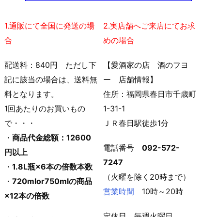
1.通販にて全国に発送の場
2.実店舗へご来店にてお求
合
めの場合
配送料：840円 ただし下
【愛酒家の店 酒のフヨ
記に該当の場合は、送料無
ー 店舗情報】
料となります。
住所：福岡県春日市千歳町
1回あたりのお買いもの
1-31-1
で・・・
ＪＲ春日駅徒歩1分
・
商品代金総額：12600
電話番号
092-572-
円以上
7247
・
1.8L瓶×6本の倍数本数
（火曜を除く20時まで）
・
720mlor750mlの商品
営業時間
10時～20時
×12本の倍数
定休日 毎週火曜日