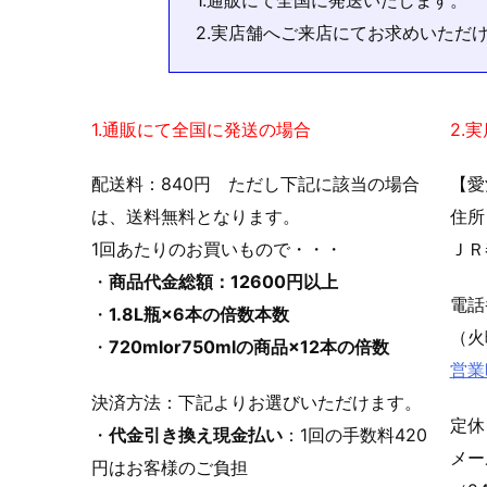
2.実店舗へご来店にてお求めいただ
1.通販にて全国に発送の場合
2.
配送料：840円 ただし下記に該当の場合
【愛
は、送料無料となります。
住所
1回あたりのお買いもので・・・
ＪＲ
・
商品代金総額：12600円以上
電
・
1.8L瓶×6本の倍数本数
（火
・
720mlor750mlの商品×12本の倍数
営業
決済方法：下記よりお選びいただけます。
定休
・
代金引き換え現金払い
：1回の手数料420
メ
円はお客様のご負担