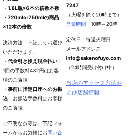
7247
・
1.8L瓶×6本の倍数本数
（火曜を除く20時まで）
・
720mlor750mlの商品
営業時間
10時～20時
×12本の倍数
定休日 毎週火曜日
決済方法：下記よりお選び
メールアドレス
いただけます。
info@sakenofuyo.com
・
代金引き換え現金払い
：
（24時間受け付け中）
1回の手数料432円はお客
様のご負担
当店のアクセス方法お
・
事前に指定口座へのお振
よび店舗情報
込
：お振込手数料はお客様
のご負担
ご不明な点等は、下記フォ
ームからお気軽にお
問い合