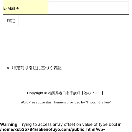
E-Mail ※
特定商取引法に基づく表記
Copyright ©
福岡県春日市千歳町【酒のフヨー】
WordPress Luxeritas Theme is provided by "
Thought is free
".
Warning
: Trying to access array offset on value of type bool in
/home/xs535784/sakenofuyo.com/public_html/wp-