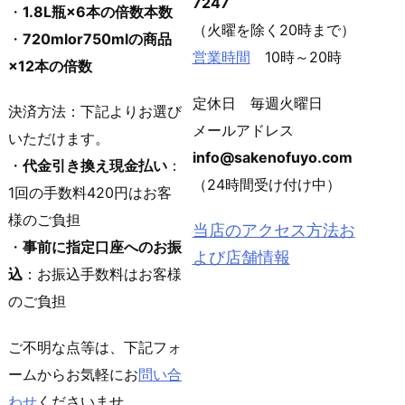
7247
・
1.8L瓶×6本の倍数本数
（火曜を除く20時まで）
・
720mlor750mlの商品
営業時間
10時～20時
×12本の倍数
定休日 毎週火曜日
決済方法：下記よりお選び
メールアドレス
いただけます。
info@sakenofuyo.com
・
代金引き換え現金払い
：
（24時間受け付け中）
1回の手数料420円はお客
様のご負担
当店のアクセス方法お
・
事前に指定口座へのお振
よび店舗情報
込
：お振込手数料はお客様
のご負担
ご不明な点等は、下記フォ
ームからお気軽にお
問い合
わせ
くださいませ。