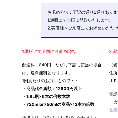
お求め方法：下記の通り2通りありま
1.通販にて全国に発送いたします。
2.実店舗へご来店にてお求めいただ
1.通販にて全国に発送の場合
2.
配送料：840円 ただし下記に該当の場合
【愛
は、送料無料となります。
住所
1回あたりのお買いもので・・・
ＪＲ
・
商品代金総額：12600円以上
電
・
1.8L瓶×6本の倍数本数
（火
・
720mlor750mlの商品×12本の倍数
営業
決済方法：下記よりお選びいただけます。