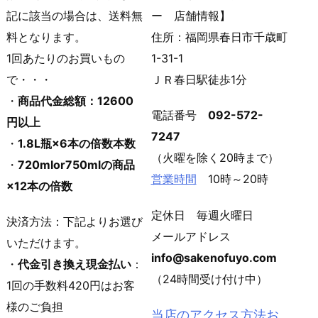
記に該当の場合は、送料無
ー 店舗情報】
料となります。
住所：福岡県春日市千歳町
1回あたりのお買いもの
1-31-1
で・・・
ＪＲ春日駅徒歩1分
・
商品代金総額：12600
電話番号
092-572-
円以上
7247
・
1.8L瓶×6本の倍数本数
（火曜を除く20時まで）
・
720mlor750mlの商品
営業時間
10時～20時
×12本の倍数
定休日 毎週火曜日
決済方法：下記よりお選び
メールアドレス
いただけます。
info@sakenofuyo.com
・
代金引き換え現金払い
：
（24時間受け付け中）
1回の手数料420円はお客
様のご負担
当店のアクセス方法お