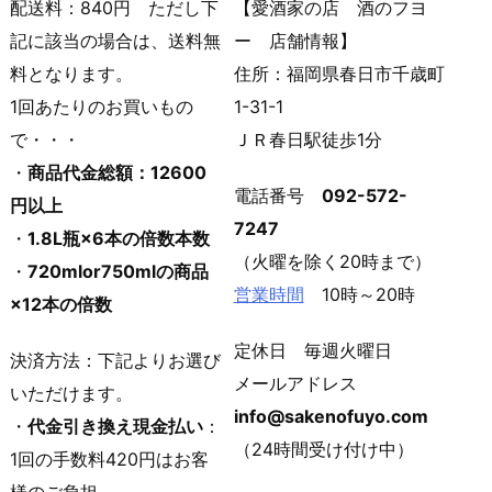
配送料：840円 ただし下
【愛酒家の店 酒のフヨ
記に該当の場合は、送料無
ー 店舗情報】
料となります。
住所：福岡県春日市千歳町
1回あたりのお買いもの
1-31-1
で・・・
ＪＲ春日駅徒歩1分
・
商品代金総額：12600
電話番号
092-572-
円以上
7247
・
1.8L瓶×6本の倍数本数
（火曜を除く20時まで）
・
720mlor750mlの商品
営業時間
10時～20時
×12本の倍数
定休日 毎週火曜日
決済方法：下記よりお選び
メールアドレス
いただけます。
info@sakenofuyo.com
・
代金引き換え現金払い
：
（24時間受け付け中）
1回の手数料420円はお客
様のご負担