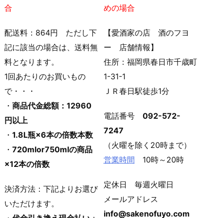
合
めの場合
配送料：864円 ただし下
【愛酒家の店 酒のフヨ
記に該当の場合は、送料無
ー 店舗情報】
料となります。
住所：福岡県春日市千歳町
1回あたりのお買いもの
1-31-1
で・・・
ＪＲ春日駅徒歩1分
・
商品代金総額：12960
電話番号
092-572-
円以上
7247
・
1.8L瓶×6本の倍数本数
（火曜を除く20時まで）
・
720mlor750mlの商品
営業時間
10時～20時
×12本の倍数
定休日 毎週火曜日
決済方法：下記よりお選び
メールアドレス
いただけます。
info@sakenofuyo.com
・
代金引き換え現金払い
：