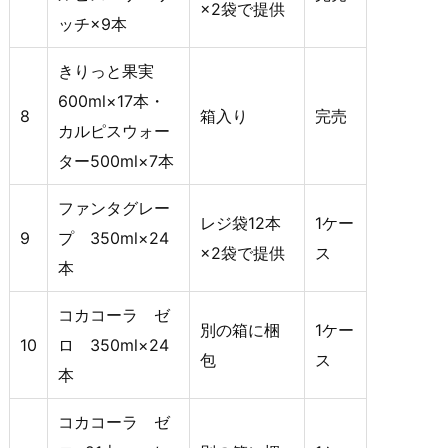
×2袋で提供
ッチ×9本
きりっと果実
600ml×17本・
8
箱入り
完売
カルピスウォー
ター500ml×7本
ファンタグレー
レジ袋12本
1ケー
9
プ 350ml×24
×2袋で提供
ス
本
コカコーラ ゼ
別の箱に梱
1ケー
10
ロ 350ml×24
包
ス
本
コカコーラ ゼ