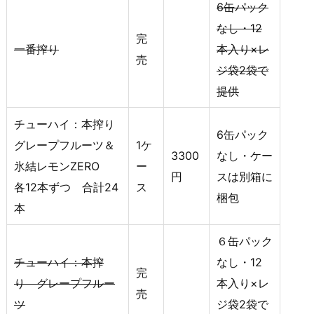
6缶パック
なし・12
完
一番搾り
本入り×レ
売
ジ袋2袋で
提供
チューハイ：本搾り
6缶パック
グレープフルーツ＆
1ケ
3300
なし・ケー
氷結レモンZERO
ー
円
スは別箱に
各12本ずつ 合計24
ス
梱包
本
６缶パック
チューハイ：本搾
なし・12
完
り グレープフルー
本入り×レ
売
ツ
ジ袋2袋で