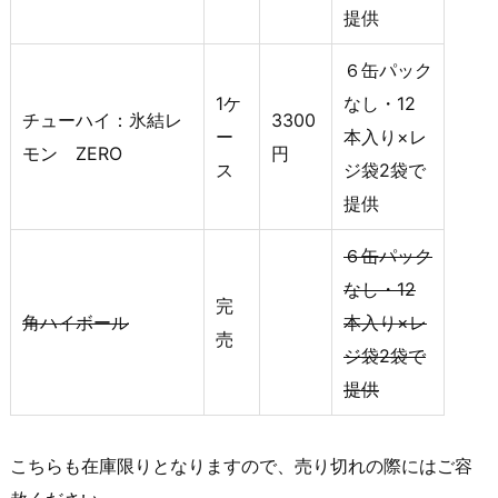
提供
６缶パック
1ケ
なし・12
チューハイ：氷結レ
3300
ー
本入り×レ
モン ZERO
円
ス
ジ袋2袋で
提供
６缶パック
なし・12
完
角ハイボール
本入り×レ
売
ジ袋2袋で
提供
こちらも在庫限りとなりますので、売り切れの際にはご容