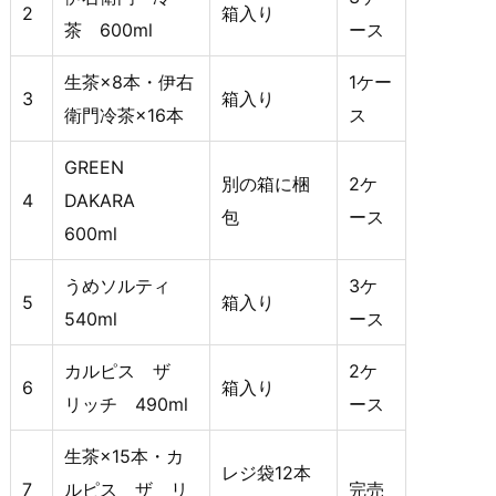
2
箱入り
茶 600ml
ース
生茶×8本・伊右
1ケー
3
箱入り
衛門冷茶×16本
ス
GREEN
別の箱に梱
2ケ
4
DAKARA
包
ース
600ml
うめソルティ
3ケ
5
箱入り
540ml
ース
カルピス ザ
2ケ
6
箱入り
リッチ 490ml
ース
生茶×15本・カ
レジ袋12本
7
ルピス ザ リ
完売