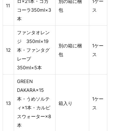
ロ×21本・コカ
別の箱に梱
1ケー
11
コーラ350ml×3
包
ス
本
ファンタオレン
ジ 350ml×19
別の箱に梱
1ケー
12
本・ファンタグ
包
ス
レープ
350ml×5本
GREEN
DAKARA×15
本・うめソルテ
1ケー
13
箱入り
ィ×1本・カルピ
ス
スウォーター×8
本